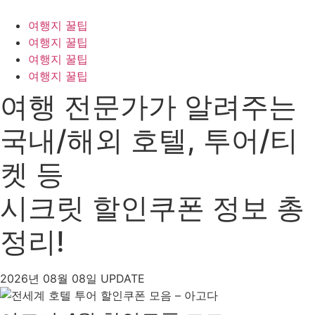
콘
텐
여행지 꿀팁
츠
여행지 꿀팁
로
여행지 꿀팁
건
여행지 꿀팁
너
여행 전문가가 알려주는
뛰
기
국내/해외 호텔, 투어/티
켓 등
시크릿 할인쿠폰 정보 총
정리!
2026년 08월 08일 UPDATE